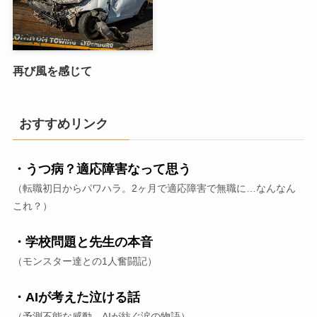
再び風を感じて
おすすめリンク
・うつ病？適応障害なって思う
（転職初日からパワハラ。2ヶ月で適応障害で無職に…なんなん
これ？）
・学校問題と先生の本音
（モンスター達との1人奮闘記）
・AIが考えた泣ける話
（予測不能な感動、AIが紡ぐ涙の物語）